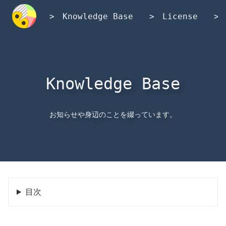
内
容
Knowledge Base
License
を
ス
キ
ッ
プ
Knowledge Base
お知らせや身辺のことを綴っています。
目次