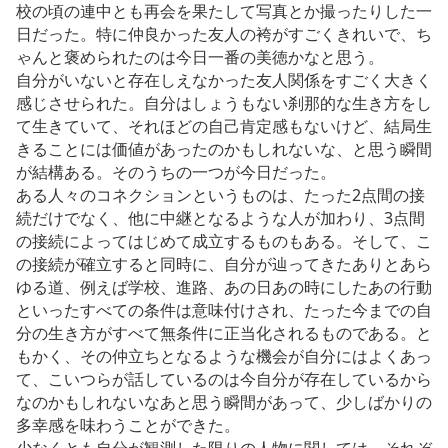
校の頃の連中とも再会を果たして写真とか撮ったりした一
日だった。特に仲良かった友人の袴がすごくきれいで、ち
ゃんと褒められたのは今日一番の美徳かなと思う。
自分がいないと存在しえなかった友人関係をすごく大きく
感じさせられた。自分はしょうもない刹那的な生き方をし
て生きていて、それほどの自己肯定感もないけど、結局生
きることには価値があったのかもしれないな、と思う瞬間
が結構ある。そのうちの一つが今日だった。
ある人々のコネクションというものは、たった2点間の接
続だけでなく、他に中継となるような人が加わり、3点間
の接続によってはじめて成立するものもある。そして、こ
の接続が確立すると同時に、自分が辿ってきたありとあら
ゆる道、例えば学校、進路、あの日あの時にしたあの行動
といったすべての条件は意味付けされ、たった今までの自
分の生き方がすべて無条件に正当化されるものである。と
もかく、その仲立ちとなるような機会が自分にはよくあっ
て、こいつらが話しているのは今自分が存在しているから
なのかもしれないなあと思う瞬間があって、少しばかりの
多幸感を味わうことができた。