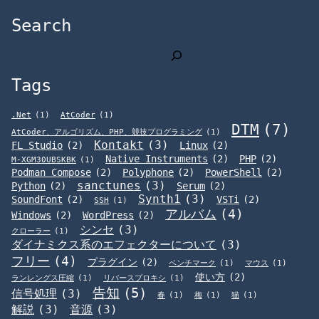
Search
検
索
Tags
.Net
(1)
AtCoder
(1)
DTM
(7)
AtCoder、アルゴリズム、PHP、競技プログラミング
(1)
Kontakt
(3)
FL Studio
(2)
Linux
(2)
Native Instruments
(2)
PHP
(2)
M-XGM30UBSKBK
(1)
Podman Compose
(2)
Polyphone
(2)
PowerShell
(2)
sanctunes
(3)
Python
(2)
Serum
(2)
Synth1
(3)
SoundFont
(2)
VSTi
(2)
SSH
(1)
アルバム
(4)
Windows
(2)
WordPress
(2)
シンセ
(3)
クローラー
(1)
ダイナミクス系のエフェクターについて
(3)
フリー
(4)
プラグイン
(2)
ベンチマーク
(1)
マウス
(1)
使い方
(2)
ランレングス圧縮
(1)
リバースプロキシ
(1)
告知
(5)
信号処理
(3)
春
(1)
梅
(1)
猫
(1)
解説
(3)
音源
(3)