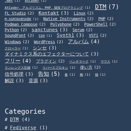
.Net
(1)
AtCoder
(1)
DTM
(7)
AtCoder、アルゴリズム、PHP、競技プログラミング
(1)
Kontakt
(3)
FL Studio
(2)
Linux
(2)
Native Instruments
(2)
PHP
(2)
M-XGM30UBSKBK
(1)
Podman Compose
(2)
Polyphone
(2)
PowerShell
(2)
sanctunes
(3)
Python
(2)
Serum
(2)
Synth1
(3)
SoundFont
(2)
VSTi
(2)
SSH
(1)
アルバム
(4)
Windows
(2)
WordPress
(2)
シンセ
(3)
クローラー
(1)
ダイナミクス系のエフェクターについて
(3)
フリー
(4)
プラグイン
(2)
ベンチマーク
(1)
マウス
(1)
使い方
(2)
ランレングス圧縮
(1)
リバースプロキシ
(1)
告知
(5)
信号処理
(3)
春
(1)
梅
(1)
猫
(1)
解説
(3)
音源
(3)
Categories
DTM
(4)
Fediverse
(1)