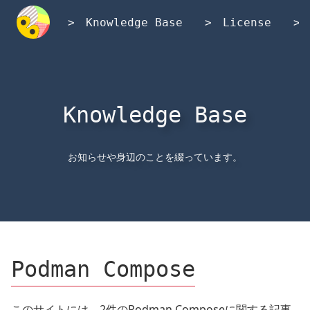
内
容
Knowledge Base
License
を
ス
キ
ッ
プ
Knowledge Base
お知らせや身辺のことを綴っています。
Podman Compose
このサイトには、2件のPodman Composeに関する記事