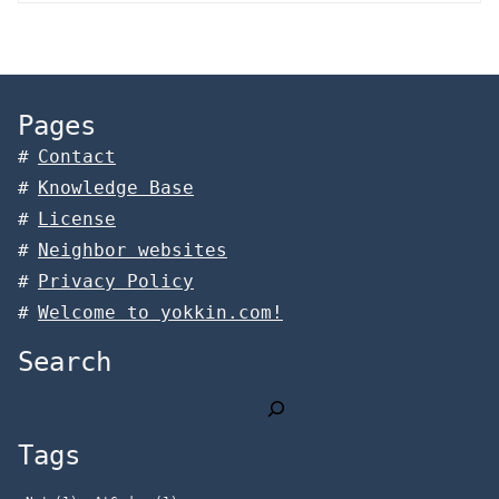
Pages
Contact
Knowledge Base
License
Neighbor websites
Privacy Policy
Welcome to yokkin.com!
Search
検
索
Tags