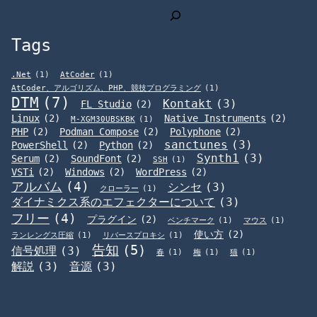
検
索
Tags
.Net
(1)
AtCoder
(1)
AtCoder、アルゴリズム、PHP、競技プログラミング
(1)
DTM
(7)
Kontakt
(3)
FL Studio
(2)
Linux
(2)
Native Instruments
(2)
M-XGM30UBSKBK
(1)
PHP
(2)
Podman Compose
(2)
Polyphone
(2)
sanctunes
(3)
PowerShell
(2)
Python
(2)
Synth1
(3)
Serum
(2)
SoundFont
(2)
SSH
(1)
VSTi
(2)
Windows
(2)
WordPress
(2)
アルバム
(4)
シンセ
(3)
クローラー
(1)
ダイナミクス系のエフェクターについて
(3)
フリー
(4)
プラグイン
(2)
ベンチマーク
(1)
マウス
(1)
使い方
(2)
ランレングス圧縮
(1)
リバースプロキシ
(1)
告知
(5)
信号処理
(3)
春
(1)
梅
(1)
猫
(1)
解説
(3)
音源
(3)