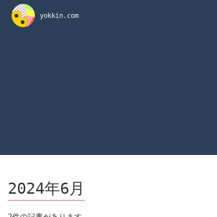
内
容
yokkin.com
を
ス
キ
ッ
プ
2024年6月
2件の記事があります。