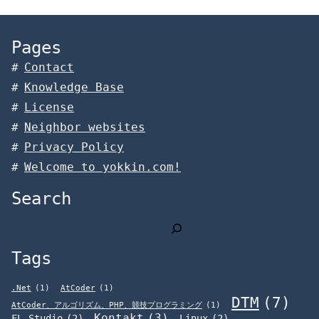
Pages
Contact
Knowledge Base
License
Neighbor websites
Privacy Policy
Welcome to yokkin.com!
Search
検
索
Tags
.Net
(1)
AtCoder
(1)
DTM
(7)
AtCoder、アルゴリズム、PHP、競技プログラミング
(1)
Kontakt
(3)
FL Studio
(2)
Linux
(2)