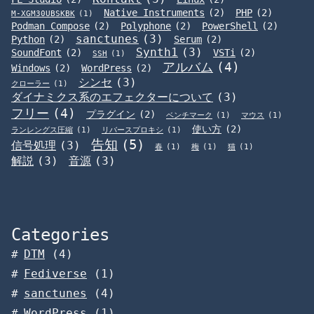
Native Instruments
(2)
PHP
(2)
M-XGM30UBSKBK
(1)
Podman Compose
(2)
Polyphone
(2)
PowerShell
(2)
sanctunes
(3)
Python
(2)
Serum
(2)
Synth1
(3)
SoundFont
(2)
VSTi
(2)
SSH
(1)
アルバム
(4)
Windows
(2)
WordPress
(2)
シンセ
(3)
クローラー
(1)
ダイナミクス系のエフェクターについて
(3)
フリー
(4)
プラグイン
(2)
ベンチマーク
(1)
マウス
(1)
使い方
(2)
ランレングス圧縮
(1)
リバースプロキシ
(1)
告知
(5)
信号処理
(3)
春
(1)
梅
(1)
猫
(1)
解説
(3)
音源
(3)
Categories
DTM
(4)
Fediverse
(1)
sanctunes
(4)
WordPress
(1)