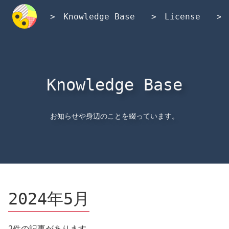
内
容
Knowledge Base
License
を
ス
キ
ッ
プ
Knowledge Base
お知らせや身辺のことを綴っています。
2024年5月
2件の記事があります。