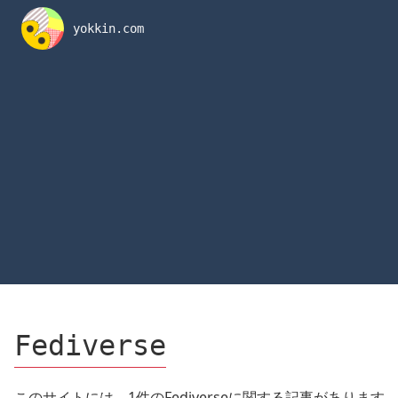
内
容
yokkin.com
を
ス
キ
ッ
プ
Fediverse
このサイトには、1件のFediverseに関する記事があります