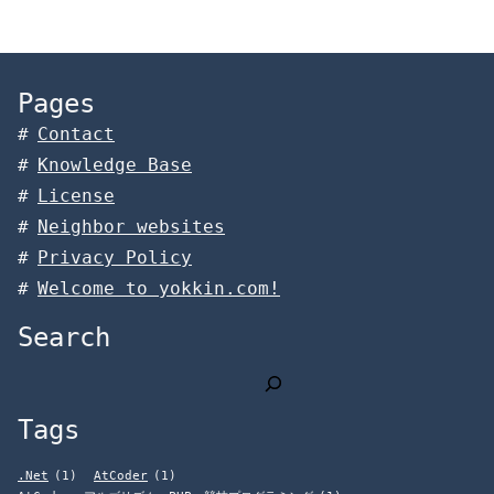
Pages
Contact
Knowledge Base
License
Neighbor websites
Privacy Policy
Welcome to yokkin.com!
Search
検
索
Tags
.Net
(1)
AtCoder
(1)