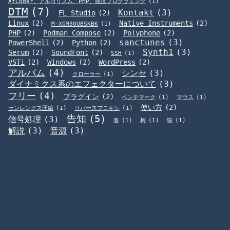
AtCoder、アルゴリズム、PHP、競技プログラミング
(1)
DTM
(7)
Kontakt
(3)
FL Studio
(2)
Linux
(2)
Native Instruments
(2)
M-XGM30UBSKBK
(1)
PHP
(2)
Podman Compose
(2)
Polyphone
(2)
sanctunes
(3)
PowerShell
(2)
Python
(2)
Synth1
(3)
Serum
(2)
SoundFont
(2)
SSH
(1)
VSTi
(2)
Windows
(2)
WordPress
(2)
アルバム
(4)
シンセ
(3)
クローラー
(1)
ダイナミクス系のエフェクターについて
(3)
フリー
(4)
プラグイン
(2)
ベンチマーク
(1)
マウス
(1)
使い方
(2)
ランレングス圧縮
(1)
リバースプロキシ
(1)
告知
(5)
信号処理
(3)
春
(1)
梅
(1)
猫
(1)
解説
(3)
音源
(3)