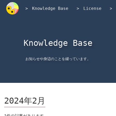
内
容
Knowledge Base
License
を
ス
キ
ッ
プ
Knowledge Base
お知らせや身辺のことを綴っています。
2024年2月
1件の記事があります。