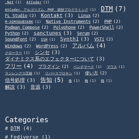
.Net
(1)
AtCoder
(1)
DTM
(7)
AtCoder、アルゴリズム、PHP、競技プログラミング
(1)
Kontakt
(3)
FL Studio
(2)
Linux
(2)
Native Instruments
(2)
PHP
(2)
M-XGM30UBSKBK
(1)
Podman Compose
(2)
Polyphone
(2)
PowerShell
(2)
sanctunes
(3)
Python
(2)
Serum
(2)
Synth1
(3)
SoundFont
(2)
VSTi
(2)
SSH
(1)
アルバム
(4)
Windows
(2)
WordPress
(2)
シンセ
(3)
クローラー
(1)
ダイナミクス系のエフェクターについて
(3)
フリー
(4)
プラグイン
(2)
ベンチマーク
(1)
マウス
(1)
使い方
(2)
ランレングス圧縮
(1)
リバースプロキシ
(1)
告知
(5)
信号処理
(3)
春
(1)
梅
(1)
猫
(1)
解説
(3)
音源
(3)
Categories
DTM
(4)
Fediverse
(1)