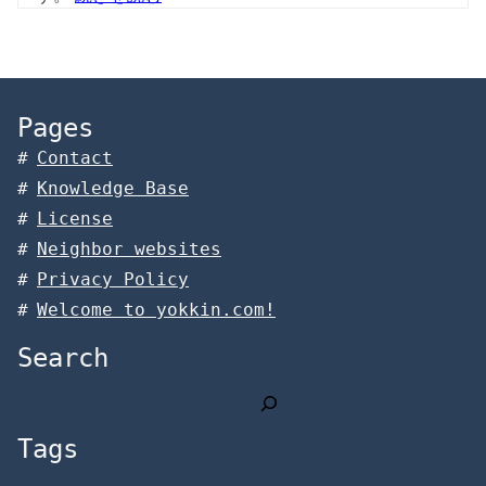
Pages
Contact
Knowledge Base
License
Neighbor websites
Privacy Policy
Welcome to yokkin.com!
Search
検
索
Tags