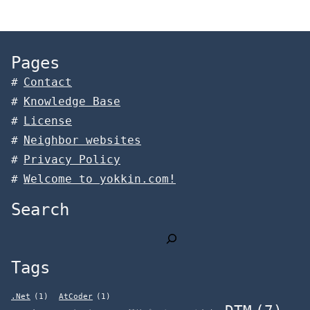
Pages
Contact
Knowledge Base
License
Neighbor websites
Privacy Policy
Welcome to yokkin.com!
Search
検
索
Tags
.Net
(1)
AtCoder
(1)