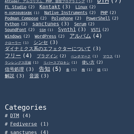
DTM
(7)
AtCoder、アルゴリズム、PHP、競技プログラミング
(1)
Kontakt
(3)
FL Studio
(2)
Linux
(2)
Native Instruments
(2)
PHP
(2)
M-XGM30UBSKBK
(1)
Podman Compose
(2)
Polyphone
(2)
PowerShell
(2)
sanctunes
(3)
Python
(2)
Serum
(2)
Synth1
(3)
SoundFont
(2)
VSTi
(2)
SSH
(1)
アルバム
(4)
Windows
(2)
WordPress
(2)
シンセ
(3)
クローラー
(1)
ダイナミクス系のエフェクターについて
(3)
フリー
(4)
プラグイン
(2)
ベンチマーク
(1)
マウス
(1)
使い方
(2)
ランレングス圧縮
(1)
リバースプロキシ
(1)
告知
(5)
信号処理
(3)
春
(1)
梅
(1)
猫
(1)
解説
(3)
音源
(3)
Categories
DTM
(4)
Fediverse
(1)
sanctunes
(4)