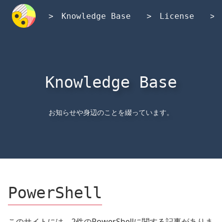
内
容
Knowledge Base
License
を
ス
キ
ッ
プ
Knowledge Base
お知らせや身辺のことを綴っています。
PowerShell
このサイトには、2件のPowerShellに関する記事がありま