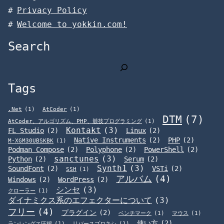
Privacy Policy
Welcome to yokkin.com!
Search
検
索
Tags
.Net
(1)
AtCoder
(1)
DTM
(7)
AtCoder、アルゴリズム、PHP、競技プログラミング
(1)
Kontakt
(3)
FL Studio
(2)
Linux
(2)
Native Instruments
(2)
PHP
(2)
M-XGM30UBSKBK
(1)
Podman Compose
(2)
Polyphone
(2)
PowerShell
(2)
sanctunes
(3)
Python
(2)
Serum
(2)
Synth1
(3)
SoundFont
(2)
VSTi
(2)
SSH
(1)
アルバム
(4)
Windows
(2)
WordPress
(2)
シンセ
(3)
クローラー
(1)
ダイナミクス系のエフェクターについて
(3)
フリー
(4)
プラグイン
(2)
ベンチマーク
(1)
マウス
(1)
使い方
(2)
ランレングス圧縮
(1)
リバースプロキシ
(1)