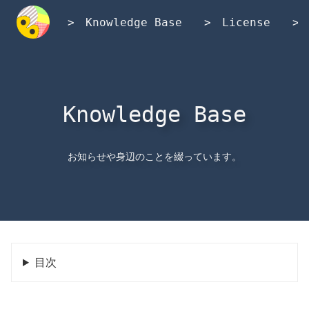
内
容
Knowledge Base
License
を
ス
キ
ッ
プ
Knowledge Base
お知らせや身辺のことを綴っています。
目次