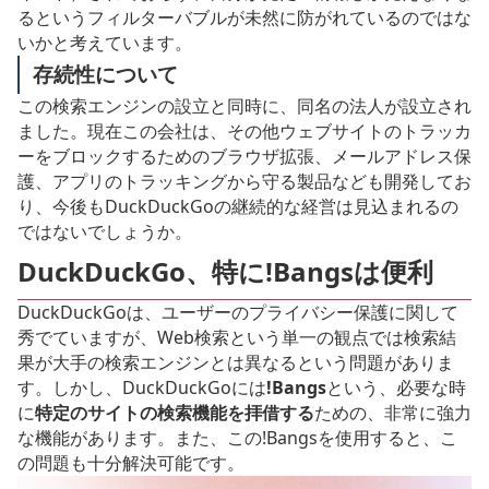
るというフィルターバブルが未然に防がれているのではな
いかと考えています。
存続性について
この検索エンジンの設立と同時に、同名の法人が設立され
ました。現在この会社は、その他ウェブサイトのトラッカ
ーをブロックするためのブラウザ拡張、メールアドレス保
護、アプリのトラッキングから守る製品なども開発してお
り、今後もDuckDuckGoの継続的な経営は見込まれるの
ではないでしょうか。
DuckDuckGo、特に!Bangsは便利
DuckDuckGoは、ユーザーのプライバシー保護に関して
秀でていますが、Web検索という単一の観点では検索結
果が大手の検索エンジンとは異なるという問題がありま
す。しかし、DuckDuckGoには
!Bangs
という、必要な時
に
特定のサイトの検索機能を拝借する
ための、非常に強力
な機能があります。また、この!Bangsを使用すると、こ
の問題も十分解決可能です。