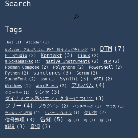
Search
検
索
Tags
.Net
(1)
AtCoder
(1)
DTM
(7)
AtCoder、アルゴリズム、PHP、競技プログラミング
(1)
Kontakt
(3)
FL Studio
(2)
Linux
(2)
Native Instruments
(2)
PHP
(2)
M-XGM30UBSKBK
(1)
Podman Compose
(2)
Polyphone
(2)
PowerShell
(2)
sanctunes
(3)
Python
(2)
Serum
(2)
Synth1
(3)
SoundFont
(2)
VSTi
(2)
SSH
(1)
アルバム
(4)
Windows
(2)
WordPress
(2)
シンセ
(3)
クローラー
(1)
ダイナミクス系のエフェクターについて
(3)
フリー
(4)
プラグイン
(2)
ベンチマーク
(1)
マウス
(1)
使い方
(2)
ランレングス圧縮
(1)
リバースプロキシ
(1)
告知
(5)
信号処理
(3)
春
(1)
梅
(1)
猫
(1)
解説
(3)
音源
(3)