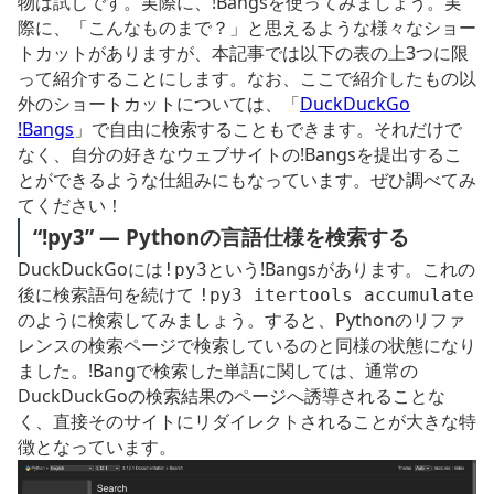
物は試しです。実際に、!Bangsを使ってみましょう。実
際に、「こんなものまで？」と思えるような様々なショー
トカットがありますが、本記事では以下の表の上3つに限
って紹介することにします。なお、ここで紹介したもの以
外のショートカットについては、「
DuckDuckGo
!Bangs
」で自由に検索することもできます。それだけで
なく、自分の好きなウェブサイトの!Bangsを提出するこ
とができるような仕組みにもなっています。ぜひ調べてみ
てください！
“!py3” ― Pythonの言語仕様を検索する
DuckDuckGoには
という!Bangsがあります。これの
!py3
後に検索語句を続けて
!py3 itertools accumulate
のように検索してみましょう。すると、Pythonのリファ
レンスの検索ページで検索しているのと同様の状態になり
ました。!Bangで検索した単語に関しては、通常の
DuckDuckGoの検索結果のページへ誘導されることな
く、直接そのサイトにリダイレクトされることが大きな特
徴となっています。