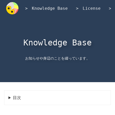
内
容
Knowledge Base
License
を
ス
キ
ッ
プ
Knowledge Base
お知らせや身辺のことを綴っています。
目次