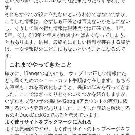
ない人の書いたポエムのような記事だったりするわけで
す。
それらすべてが役に立たないというわけではないですが、
こうした情報は、必ずしも正確とは言えないかもしれない
し、そうして調べ得た情報は現時点では正確でも、1年、
5年、そして10年と年月が経過すれば古くなってしまうこ
ともあります。結局、最終的に正しい情報が存在する場所
は、一次情報以外にどこにもないということになるので
す。
これまでやってきたこと
確かに、!Bangsのほかにも、ウェブ上の正しい情報にた
どり着くためのショートカット手順は存在します。もちろ
ん筆者もこれを高速化しようと、幾多の試みを行ってきま
した。ここではざっくりとそのいくつかを紹介しますが、
いずれもブラウザの機能やGoogleアカウントの有無に依
存するという問題がありました。こうした問題を解決する
ものもDuckDuckGoであると考えています。
よく使うサイトをブックマークに入れる
まずは原始的ですが、よく使うサイトのトップページをブ