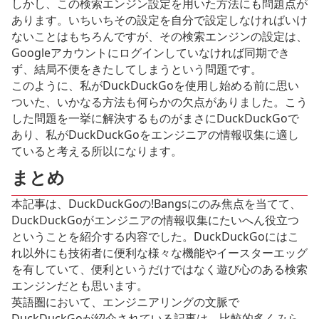
しかし、この検索エンジン設定を用いた方法にも問題点が
あります。いちいちその設定を自分で設定しなければいけ
ないことはもちろんですが、その検索エンジンの設定は、
Googleアカウントにログインしていなければ同期でき
ず、結局不便をきたしてしまうという問題です。
このように、私がDuckDuckGoを使用し始める前に思い
ついた、いかなる方法も何らかの欠点がありました。こう
した問題を一挙に解決するものがまさにDuckDuckGoで
あり、私がDuckDuckGoをエンジニアの情報収集に適し
ていると考える所以になります。
まとめ
本記事は、DuckDuckGoの!Bangsにのみ焦点を当てて、
DuckDuckGoがエンジニアの情報収集にたいへん役立つ
ということを紹介する内容でした。DuckDuckGoにはこ
れ以外にも技術者に便利な様々な機能やイースターエッグ
を有していて、便利というだけではなく遊び心のある検索
エンジンだとも思います。
英語圏において、エンジニアリングの文脈で
DuckDuckGoが紹介されている記事は、比較的多くみら