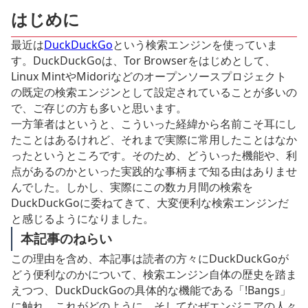
はじめに
最近は
DuckDuckGo
という検索エンジンを使っていま
す。DuckDuckGoは、Tor Browserをはじめとして、
Linux MintやMidoriなどのオープンソースプロジェクト
の既定の検索エンジンとして設定されていることが多いの
で、ご存じの方も多いと思います。
一方筆者はというと、こういった経緯から名前こそ耳にし
たことはあるけれど、それまで実際に常用したことはなか
ったというところです。そのため、どういった機能や、利
点があるのかといった実践的な事柄まで知る由はありませ
んでした。しかし、実際にこの数カ月間の検索を
DuckDuckGoに委ねてきて、大変便利な検索エンジンだ
と感じるようになりました。
本記事のねらい
この理由を含め、本記事は読者の方々にDuckDuckGoが
どう便利なのかについて、検索エンジン自体の歴史を踏ま
えつつ、DuckDuckGoの具体的な機能である「!Bangs」
に触れ、これがどのように、そしてなぜエンジニアの人々