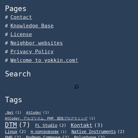
Pages
Contact
Knowledge Base
License
Neighbor websites
Privacy Policy
Welcome to yokkin.com!
Search
検
索
Tags
.Net
(1)
AtCoder
(1)
AtCoder、アルゴリズム、PHP、競技プログラミング
(1)
DTM
(7)
Kontakt
(3)
FL Studio
(2)
Linux
(2)
Native Instruments
(2)
M-XGM30UBSKBK
(1)
PHP
(2)
Podman Compose
(2)
Polyphone
(2)