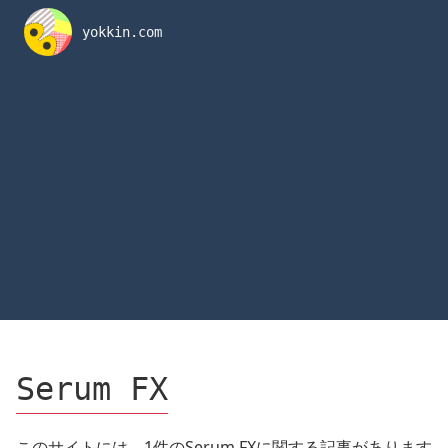
内
容
yokkin.com
を
ス
キ
ッ
プ
Serum FX
このサイトには、1件のSerum FXに関する記事があります。