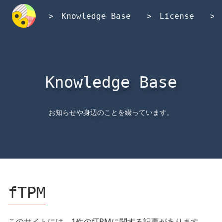
内
容
Knowledge Base
License
を
ス
キ
ッ
プ
Knowledge Base
お知らせや身辺のことを綴っています。
fTPM
このサイトには、1件のfTPMに関する記事があります。