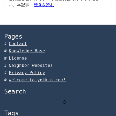
い。本記事…
続きを読む
Pages
Contact
Knowledge Base
License
Neighbor websites
Privacy Policy
Welcome to yokkin.com!
Search
検
索
Tags