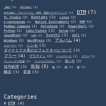
.Net
(1)
AtCoder
(1)
DTM
(7)
AtCoder、アルゴリズム、PHP、競技プログラミング
(1)
Kontakt
(3)
FL Studio
(2)
Linux
(2)
Native Instruments
(2)
PHP
(2)
M-XGM30UBSKBK
(1)
Podman Compose
(2)
Polyphone
(2)
PowerShell
(2)
sanctunes
(3)
Python
(2)
Serum
(2)
Synth1
(3)
SoundFont
(2)
VSTi
(2)
SSH
(1)
アルバム
(4)
Windows
(2)
WordPress
(2)
シンセ
(3)
クローラー
(1)
ダイナミクス系のエフェクターについて
(3)
フリー
(4)
プラグイン
(2)
ベンチマーク
(1)
マウス
(1)
使い方
(2)
ランレングス圧縮
(1)
リバースプロキシ
(1)
告知
(5)
信号処理
(3)
春
(1)
梅
(1)
猫
(1)
解説
(3)
音源
(3)
Categories
DTM
(4)