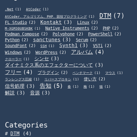
.Net
(1)
AtCoder
(1)
DTM
(7)
AtCoder、アルゴリズム、PHP、競技プログラミング
(1)
Kontakt
(3)
FL Studio
(2)
Linux
(2)
Native Instruments
(2)
PHP
(2)
M-XGM30UBSKBK
(1)
Podman Compose
(2)
Polyphone
(2)
PowerShell
(2)
sanctunes
(3)
Python
(2)
Serum
(2)
Synth1
(3)
SoundFont
(2)
VSTi
(2)
SSH
(1)
アルバム
(4)
Windows
(2)
WordPress
(2)
シンセ
(3)
クローラー
(1)
ダイナミクス系のエフェクターについて
(3)
フリー
(4)
プラグイン
(2)
ベンチマーク
(1)
マウス
(1)
使い方
(2)
ランレングス圧縮
(1)
リバースプロキシ
(1)
告知
(5)
信号処理
(3)
春
(1)
梅
(1)
猫
(1)
解説
(3)
音源
(3)
Categories
DTM
(4)