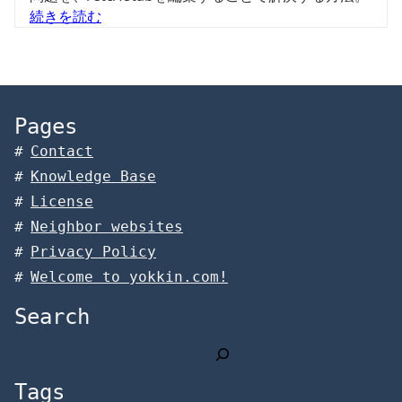
続きを読む
Pages
Contact
Knowledge Base
License
Neighbor websites
Privacy Policy
Welcome to yokkin.com!
Search
検
索
Tags