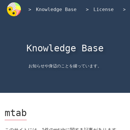
内
容
Knowledge Base
License
を
ス
キ
ッ
プ
Knowledge Base
お知らせや身辺のことを綴っています。
mtab
このサイトには、1件のmtabに関する記事があります。